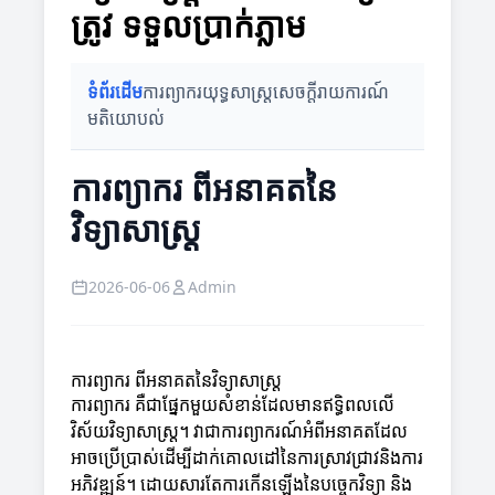
ត្រូវ ទទួលប្រាក់ភ្លាម
ទំព័រដើម
ការព្យាករ
យុទ្ធសាស្ត្រ
សេចក្តីរាយការណ៍
មតិយោបល់
ការព្យាករ ពីអនាគតនៃ
វិទ្យាសាស្ត្រ
2026-06-06
Admin
ការព្យាករ ពីអនាគតនៃវិទ្យាសាស្ត្រ
ការព្យាករ គឺជាផ្នែកមួយសំខាន់ដែលមានឥទ្ធិពលលើ
វិស័យវិទ្យាសាស្ត្រ។ វាជាការព្យាករណ៍អំពីអនាគតដែល
អាចប្រើប្រាស់ដើម្បីដាក់គោលដៅនៃការស្រាវជ្រាវនិងការ
អភិវឌ្ឍន៍។ ដោយសារតែការកើនឡើងនៃបច្ចេកវិទ្យា និង