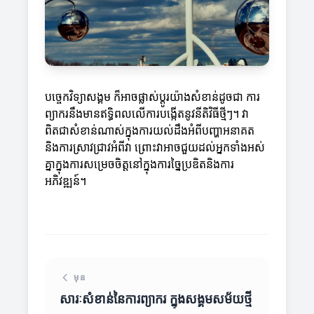
បច្ចេកវិទ្យាសង្គម ក៏អាចផ្លាស់ប្ដូរយ៉ាងសំខាន់ដូចជា ការ
ព្យាករនឹងមានឥទ្ធិពលលើការបង្កើតនូវនីតិវិធីថ្មីៗ។ វា
ពិតជាសំខាន់ណាស់ក្នុងការយល់ដឹងអំពីបញ្ហាអនាគត
និងការស្រាវជ្រាវអំពីវា ព្រោះវាអាចជួយដល់អ្នកទាំងអស់
គ្នាក្នុងការសម្រេចចិត្តនៅក្នុងការច្នៃប្រឌិតនិងការ
អភិវឌ្ឍន៍។
មុន
សារៈសំខាន់នៃការព្យាករ ក្នុងសង្គមសម័យថ្មី