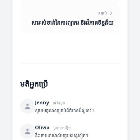
បន្ទាប់
សារៈសំខាន់នៃការព្យាករ និងវិភាគទិន្នន័យ
មតិអ្នកប្រើ
Jenny
៣ ថ្ងៃមុន
សូមអរគុណសម្រាប់ព័ត៌មានដ៏ល្អនេះ។
Olivia
មុននេះបន្តិច
នឹងតាមដានរាល់អត្ថបទបន្តទៀត។