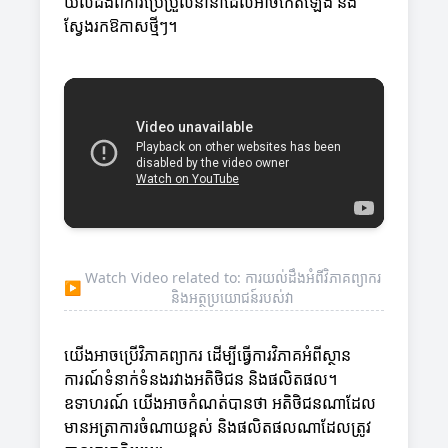
យល់ដឹងពីការប្រែប្រួលនានាដែលអាចកើតឡើង និង
ស្វែងរកឱកាសថ្មីៗ។
Watch Video related to: ការយល់ដឹងអំពីវិភាគព្យាករ
▶
និងអត្ថប្រយោជន៍របស់វា
យើងអាចប្រើវិភាគព្យាករ ដើម្បីធ្វើការវិភាគអំពីស្ថាន
ការណ៍ទំនាក់ទំនងរវាងអតិថិជន និងផលិតផល។
ឧទាហរណ៍ យើងអាចកំណត់បានថា អតិថិជនណាដែល
មានអត្រាការចំណាយខ្ពស់ និងផលិតផលណាដែលត្រូវ