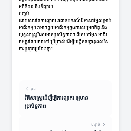
អតិថិជន និងទីផ្សារ។
បញ្ចប់
ដោយសារតែការព្យាករ វាជាឧបករណ៍ដ៏មានតម្លៃសម្រាប់
អាជីវកម្ម។ វាអាចជួយអាជីវកម្មក្នុងការសម្រេចចិត្ត និង
យុទ្ធសាស្ត្រដែលមានប្រសិទ្ធភាព។ ពីនេះទៅមុខ អាជីវ
កម្មគួរតែយកវាទៅប្រើប្រាស់ដើម្បីបង្កើនសក្តានុពលនៃ
ការប្រកួតប្រជែងគ្នា។
មុន
វិធីសាស្ត្រដើម្បីធ្វើការព្យាករ ឲ្យមាន
ប្រសិទ្ធភាព
បន្ទាប់