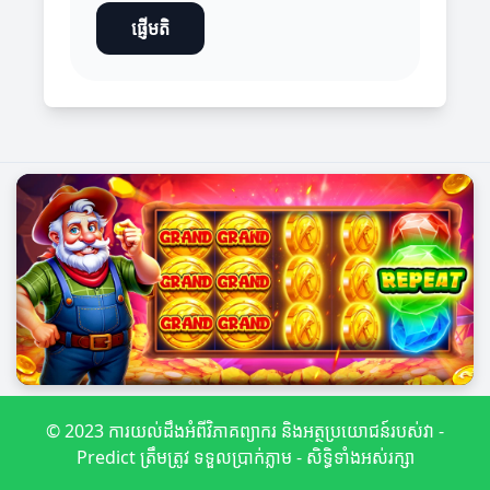
ផ្ញើមតិ
© 2023 ការយល់ដឹងអំពីវិភាគព្យាករ និងអត្ថប្រយោជន៍របស់វា -
Predict ត្រឹមត្រូវ ទទួលប្រាក់ភ្លាម - សិទ្ធិទាំងអស់រក្សា