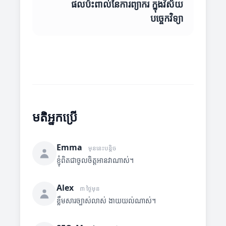
ផលប៉ះពាល់នៃការព្យាករ ក្នុងវិស័យ
បច្ចេកវិទ្យា
មតិអ្នកប្រើ
Emma
មុននេះបន្តិច
ខ្ញុំពិតជាចូលចិត្តអានវាណាស់។
Alex
៣ ថ្ងៃមុន
ខ្លឹមសារច្បាស់លាស់ ងាយយល់ណាស់។