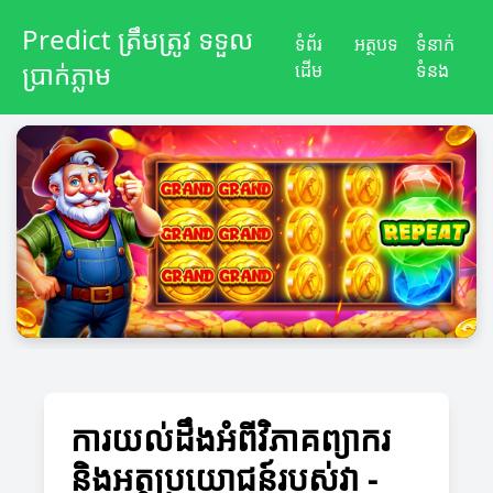
Predict ត្រឹមត្រូវ ទទួល
ទំព័រ
អត្ថបទ
ទំនាក់
ប្រាក់ភ្លាម
ដើម
ទំនង
ការយល់ដឹងអំពីវិភាគព្យាករ
និងអត្ថប្រយោជន៍របស់វា -