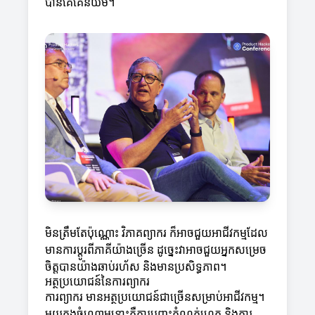
បានគេគេនិយម។
មិនត្រឹមតែប៉ុណ្ណោះ វិភាគព្យាករ ក៏អាចជួយអាជីវកម្មដែល
មានការប្តូរពីភាគីយ៉ាងច្រើន ដូច្នេះវាអាចជួយអ្នកសម្រេច
ចិត្តបានយ៉ាងឆាប់រហ័ស និងមានប្រសិទ្ធភាព។
អត្ថប្រយោជន៍នៃការព្យាករ
ការព្យាករ មានអត្ថប្រយោជន៍ជាច្រើនសម្រាប់អាជីវកម្ម។
មួយក្នុងចំណោមនោះគឺការបញ្ចុះកំណត់ហេតុ និងការ