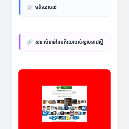
📰
មតិយោបល់
🔗
សារៈសំខាន់នៃមតិយោបល់ស្ថាបនាជាថ្មី