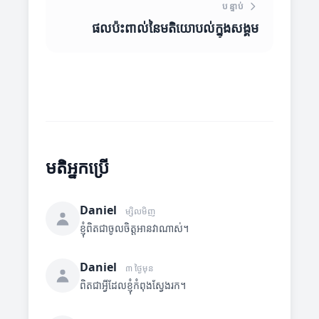
បន្ទាប់
ផលប៉ះពាល់នៃមតិយោបល់ក្នុងសង្គម
មតិអ្នកប្រើ
Daniel
ម្សិលមិញ
ខ្ញុំពិតជាចូលចិត្តអានវាណាស់។
Daniel
៣ ថ្ងៃមុន
ពិតជាអ្វីដែលខ្ញុំកំពុងស្វែងរក។