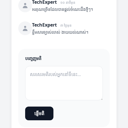
TechExpert
១០ នាទីមុន
អរគុណច្រើនដែលបានផ្តល់ចំណេះដឹងថ្មីៗ។
TechExpert
៣ ថ្ងៃមុន
ខ្លឹមសារច្បាស់លាស់ ងាយយល់ណាស់។
បញ្ចេញមតិ
ផ្ញើមតិ