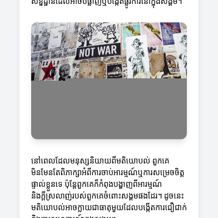
សន្និដ្ឋានដែលអាចបំផ្លាញឬបង្កើតផ្លូវការនៅក្នុងសង្គម។
នៅពេលដែលមនុស្សនិយាយពីមតិយោបល់ ពួកគេ
មិនមែនតែពិភាក្សាអំពីការចាប់អារម្មណ៍ឬការសម្រេចចិត្ត
ផ្ទាល់ខ្លួនទេ ប៉ុន្តែពួកគេក៏កំពុងបង្ហាញពីអារម្មណ៍
និងក្តីស្រលាញ់របស់ពួកគេចំពោះសង្គមផងដែរ។ ដូចនេះ
មតិយោបល់អាចក្លាយជាធាតុមួយដែលបង្កើតការជឿជាក់