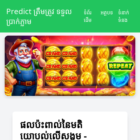
Predict ត្រឹមត្រូវ ទទួល
ទំព័រ
អត្ថបទ
ទំនាក់
ប្រាក់ភ្លាម
ដើម
ទំនង
ផលប៉ះពាល់នៃមតិ
យោបល់លើសង្គម -