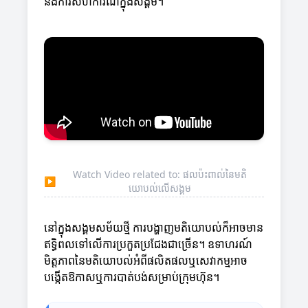
និងការសហការណ៍ក្នុងសង្គម។
Watch Video related to: ផលប៉ះពាល់នៃមតិ
▶
យោបល់លើសង្គម
នៅក្នុងសង្គមសម័យថ្មី ការបង្ហាញមតិយោបល់ក៏អាចមាន
ឥទ្ធិពលទៅលើការប្រកួតប្រជែងជាច្រើន។ ឧទាហរណ៍
មិត្ដភាពនៃមតិយោបល់អំពីផលិតផលឬសេវាកម្មអាច
បង្កើតឱកាសឬការបាត់បង់សម្រាប់ក្រុមហ៊ុន។