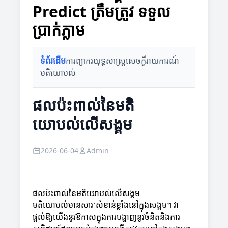
Predict ត្រឹមត្រូវ ទទួល
ប្រាក់ភ្លាម
ទំព័រដើម
ការព្យាករ
យុទ្ធសាស្ត្រ
សេចក្តីរាយការណ៍
មតិយោបល់
ផលប៉ះពាល់នៃមតិ
យោបល់លើសង្គម
2026-06-04
Admin
ផលប៉ះពាល់នៃមតិយោបល់លើសង្គម
មតិយោបល់មានសារៈសំខាន់ខ្លាំងនៅក្នុងសង្គម។ វា
ផ្តល់ឱ្យយើងនូវឱកាសក្នុងការបង្ហាញនូវចំនិតនិងការ