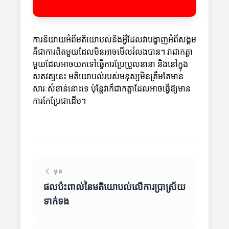
ការនិយាយអំពីមតិយោបល់និងអ្វីដែលវាបង្ហាញអំពីសង្គម
គឺជាការពិតមួយដែលមិនអាចមើលរំលងបាន។ វាជាកត្តា
មួយដែលអាចយកទៅធ្វើការប្រែប្រួលនានា និងនៅក្នុង
សតវត្សនេះ មតិយោបល់របស់មនុស្សមិនត្រឹមតែមាន
សារៈសំខាន់នោះទេ ប៉ុន្តែវាក៏ជាកត្តាដែលអាចធ្វើឱ្យមាន
ការកែប្រែជាដើម។
មុន
ផលប៉ះពាល់នៃមតិយោបល់លើការប្រាស្រ័យ
ទាក់ទង