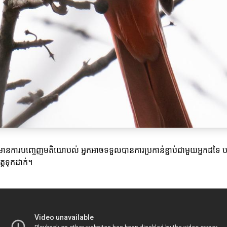
ការបញ្ចេញមតិយោបល់ អ្នកអាចទទួលបានការប្រកាន់ខ្ជាប់ជាមួយអ្នកដទៃ 
ត្តទុកដាក់។