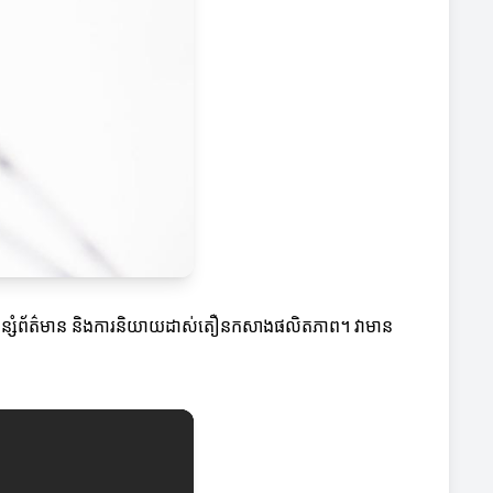
បន្សំព័ត៌មាន និងការនិយាយដាស់តឿនកសាងផលិតភាព។ វាមាន