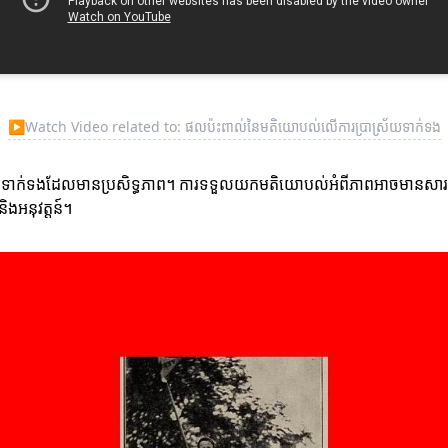
▶
Watch Video related to: ផលប៉ះពាល់នៃមតិយោបល់លើការប្រាស្រ័យទាក់ទង
រ័យទាក់ទងដែលមានប្រសិទ្ធភាព។ ការទទួលយកមតិយោបល់អំពីភាពអាចមានសារៈស
ិងអនុវត្តន៍។