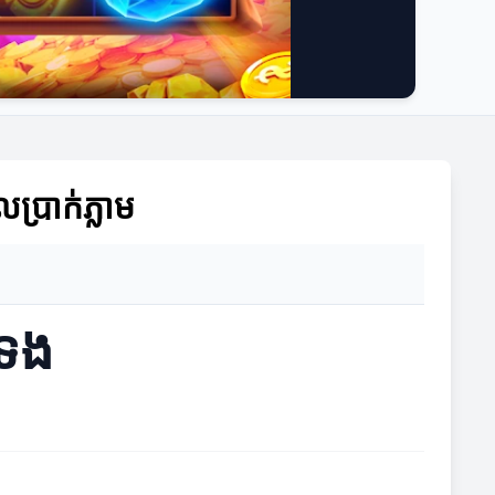
្រាក់ភ្លាម
់ទង